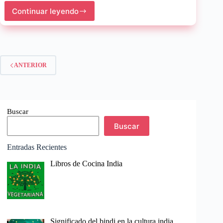
Continuar leyendo
Chandogya
Upanishad:
Sabiduría
Milenaria
de
la
ANTERIOR
India
Buscar
Buscar
Entradas Recientes
Libros de Cocina India
Significado del bindi en la cultura india